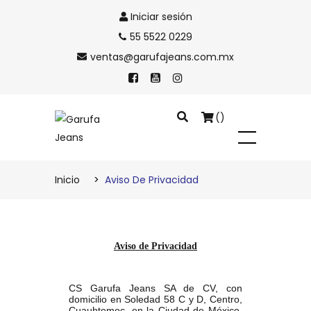
Iniciar sesión
55 5522 0229
ventas@garufajeans.com.mx
()
Total :
$ 0.00
Inicio
Aviso De Privacidad
|
Comprar
Ver carrito
Aviso de Privacidad
CS Garufa Jeans SA de CV, con
domicilio en Soledad 58 C y D, Centro,
Cuauhtemoc, en la Ciudad de México,