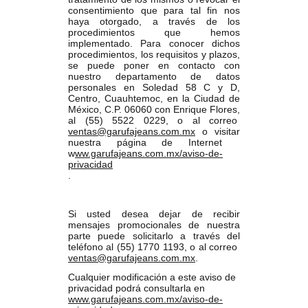
consentimiento que para tal fin nos
haya otorgado, a través de los
procedimientos que hemos
implementado. Para conocer dichos
procedimientos, los requisitos y plazos,
se puede poner en contacto con
nuestro departamento de datos
personales en Soledad 58 C y D,
Centro, Cuauhtemoc, en la Ciudad de
México, C.P. 06060 con Enrique Flores,
al (55) 5522 0229, o al correo
ventas@garufajeans.com.mx
o visitar
nuestra página de Internet
w
ww.garufajeans.com.mx/aviso-de-
privacidad
.
Si usted desea dejar de recibir
mensajes promocionales de nuestra
parte puede solicitarlo a través del
teléfono al (55) 1770 1193, o al correo
ventas@garufajeans.com.mx
.
Cualquier modificación a este aviso de
privacidad podrá consultarla en
www.garufajeans.com.mx/aviso-de-